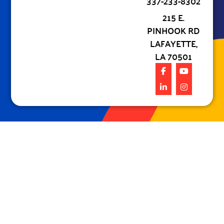
337-233-8302
215 E.
PINHOOK RD
LAFAYETTE,
LA 70501