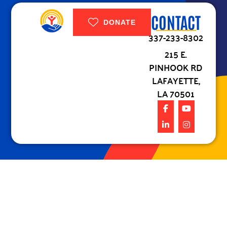
CONTACT
DONATE
337-233-8302
215 E.
PINHOOK RD
LAFAYETTE,
LA 70501