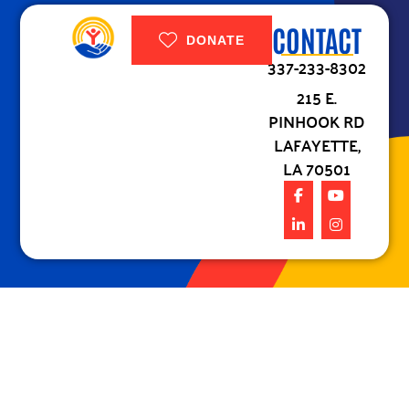
CONTACT
DONATE
337-233-8302
215 E.
PINHOOK RD
LAFAYETTE,
LA 70501